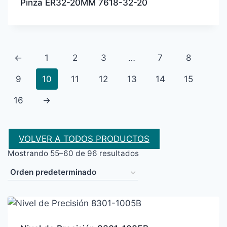
Pinza ER32-20MM 7618-32-20
←
1
2
3
…
7
8
9
10
11
12
13
14
15
16
→
VOLVER A TODOS PRODUCTOS
Mostrando 55–60 de 96 resultados