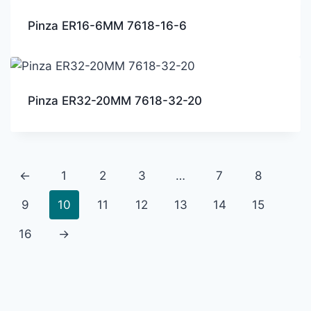
Pinza ER16-6MM 7618-16-6
Pinza ER32-20MM 7618-32-20
←
1
2
3
…
7
8
9
10
11
12
13
14
15
16
→