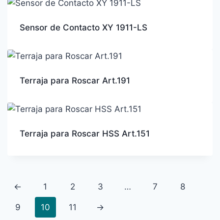
Sensor de Contacto XY 1911-LS
Terraja para Roscar Art.191
Terraja para Roscar HSS Art.151
←
1
2
3
…
7
8
9
10
11
→