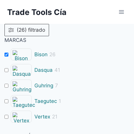
Saltar
Trade Tools Cía
al
contenido
(26) filtrado
MARCAS
Bison
26
Dasqua
41
Guhring
7
Taegutec
1
Vertex
21