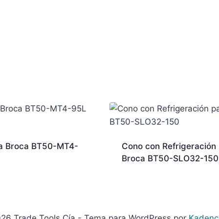
a Broca BT50-MT4-
Cono con Refrigeración
Broca BT50-SLO32-150
26 Trade Tools Cía - Tema para WordPress por
Kadenc